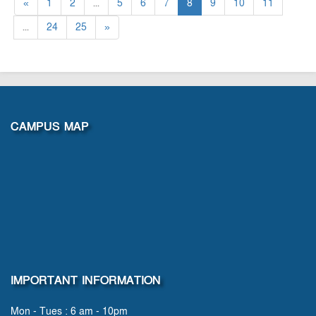
«
1
2
...
5
6
7
8
9
10
11
...
24
25
»
CAMPUS MAP
IMPORTANT INFORMATION
Mon - Tues : 6 am - 10pm